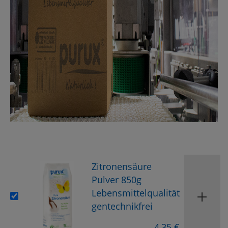
Zitronensäure
Pulver 850g
Lebensmittelqualität
gentechnikfrei
4,35 €