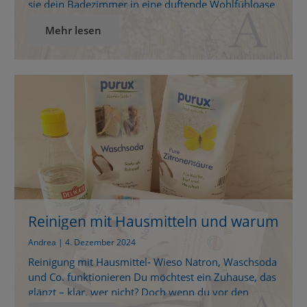
sie dein Badezimmer in eine duftende Wohlfühloase
verwandeln. Welche Seife passt zu dir? Finde es
Mehr lesen
heraus! Die Kraft der Natur in deiner Hand – purux
Seifen im Überblick Wenn du auf der Suche nach
einer plastikfreien, in Deutschland hergestellten, […]
Reinigen mit Hausmitteln und warum
diese funktionieren
Andrea | 4. Dezember 2024
Reinigung mit Hausmittel- Wieso Natron, Waschsoda
und Co. funktionieren Du möchtest ein Zuhause, das
glänzt – klar, wer nicht? Doch wenn du vor den
bunten Reinigungsmitteln im Supermarkt stehst,