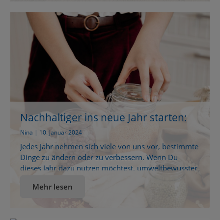
Chemikalien beladen sind, bietet sich hier eine
wunderbare Gelegenheit, auf […]
Nachhaltiger ins neue Jahr starten:
Einfache Tipps für den Alltag
Nina | 10. Januar 2024
Jedes Jahr nehmen sich viele von uns vor, bestimmte
Dinge zu ändern oder zu verbessern. Wenn Du
dieses Jahr dazu nutzen möchtest, umweltbewusster
und nachhaltiger zu leben, aber denkst, das klingt zu
Mehr lesen
kompliziert oder weißt nicht, wo Du anfangen sollst,
dann bist Du hier an der richtigen Adresse. Es gibt
tatsächlich zahlreiche unkomplizierte Wege, wie […]