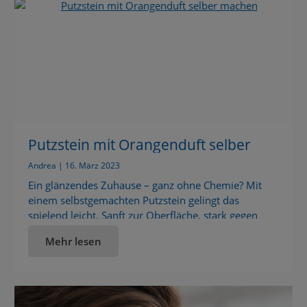
Putzstein mit Orangenduft selber
machen
Andrea | 16. März 2023
Ein glänzendes Zuhause – ganz ohne Chemie? Mit
einem selbstgemachten Putzstein gelingt das
spielend leicht. Sanft zur Oberfläche, stark gegen
Schmutz – und dazu noch plastikfrei. Strahlende
Mehr lesen
Sauberkeit ohne Reue Du möchtest deine Küche und
dein Bad blitzblank haben – ohne reizende
Inhaltsstoffe oder Verpackungsmüll? Dann ist dieser
DIY-Putzstein genau das Richtige für dich. Er […]