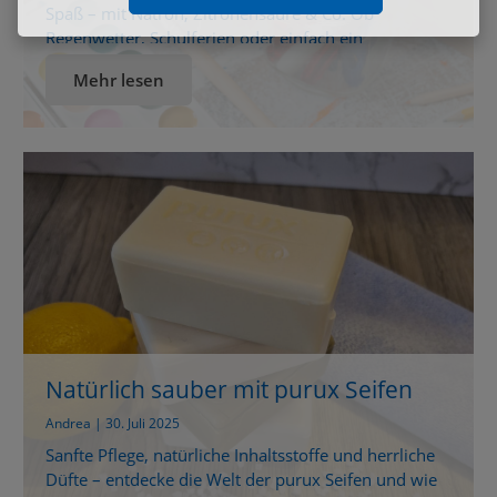
Spaß – mit Natron, Zitronensäure & Co. Ob
Regenwetter, Schulferien oder einfach ein
gemütlicher Nachmittag – DIY-Projekte mit Kindern
Mehr lesen
passen immer.Denn sie bringen nicht nur Spaß,
sondern fördern auch Kreativität und
Selbstständigkeit. Mit natürlichen Hausmitteln wie
Natron und Zitronensäure von purux wird dein
Zuhause im Handumdrehen zur kleinen […]
Natürlich sauber mit purux Seifen
Andrea | 30. Juli 2025
Sanfte Pflege, natürliche Inhaltsstoffe und herrliche
Düfte – entdecke die Welt der purux Seifen und wie