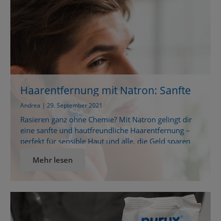
Haarentfernung mit Natron: Sanfte
Rasur ohne Rasierschaum
Andrea | 29. September 2021
Rasieren ganz ohne Chemie? Mit Natron gelingt dir
eine sanfte und hautfreundliche Haarentfernung –
perfekt für sensible Haut und alle, die Geld sparen
und Plastik vermeiden wollen. Entdecke jetzt, wie
Mehr lesen
einfach du deinen eigenen Rasierschaum und ein
beruhigendes Aftershave selbst herstellen kannst!
Natürlich schön: Haarentfernung mit Natron – so
einfach, so wirkungsvoll! Kennst du das auch? […]