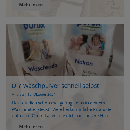
Mehr lesen
schleicht sich immer wieder diese Frage ein: Geht
das nicht auch ohne die ganze Chemie? Was
bedeutet das eigentlich für meine Familie, die
Umwelt – und […]
DIY Waschpulver schnell selbst
gemacht
Andrea | 16. Oktober 2024
Hast du dich schon mal gefragt, was in deinem
Waschmittel steckt? Viele herkömmliche Produkte
enthalten Chemikalien, die nicht nur unsere Haut
reizen, sondern auch die Umwelt belasten. Dabei
Mehr lesen
gibt es eine einfache, natürliche Alternative: