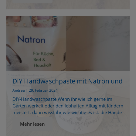
Waschpulver selbst herstellen! Es klingt kompliziert,
ist aber kinderleicht, spart Geld und reduziert
Verpackungsmüll. Mit nur wenigen Hausmitteln
kannst du dein […]
DIY Handwaschpaste mit Natron und
Kokosöl
Andrea | 29. Februar 2024
DIY-Handwaschpaste Wenn ihr wie ich gerne im
Garten werkelt oder den lebhaften Alltag mit Kindern
meistert, dann wisst ihr wie wichtig es ist, die Hände
richtig und gründlich zu reinigen. Gerade dann ist
Mehr lesen
eine pflegende Handwaschpaste unerlässlich. Statt
auf gekaufte Produkte zurückzugreifen, die oft mit