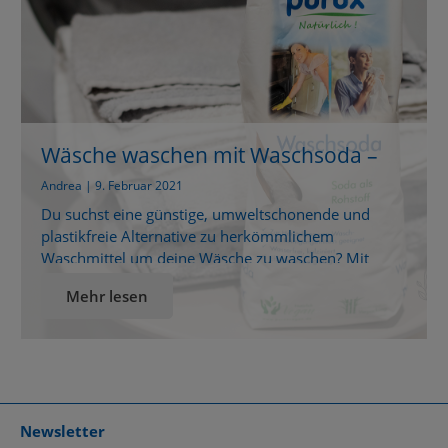
Wäsche waschen mit Waschsoda –
Sauber mit DIY-Waschmittel
Andrea | 9. Februar 2021
Du suchst eine günstige, umweltschonende und
plastikfreie Alternative zu herkömmlichem
Waschmittel um deine Wäsche zu waschen? Mit
Waschsoda kannst du nicht nur Wäsche effektiv
Mehr lesen
reinigen, sondern sogar dein Waschmittel ganz
einfach selbst herstellen! Natürlich sauber:
Waschsoda als nachhaltige Lösung für deine Wäsche
Wer sich mit nachhaltigem Haushalt beschäftigt,
kommt an einem altbewährten Hausmittel nicht
vorbei: […]
Newsletter