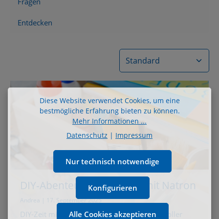
Fragen
Entdecken
Diese Website verwendet Cookies, um eine
bestmögliche Erfahrung bieten zu können.
Mehr Informationen ...
Datenschutz
|
Impressum
Nur technisch notwendige
DIY-Abenteuer für Kinder mit Natron
Konfigurieren
& Co.
Andrea | 17. September 2025
Alle Cookies akzeptieren
DIY-Zeit mit Kindern: Kreativ, nachhaltig & voller