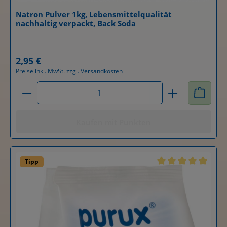
Natron Pulver 1kg, Lebensmittelqualität
nachhaltig verpackt, Back Soda
Details
2,95 €
Regulärer Preis:
Preise inkl. MwSt. zzgl. Versandkosten
Produkt Anzahl: Gib den gewünschten Wert ein od
Kaufen mit Punkten
Tipp
Durchschnittliche B