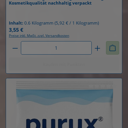
Kosmetikqualität nachhaltig verpackt
Details
Inhalt:
0.6 Kilogramm
(5,92 € / 1 Kilogramm)
3,55 €
Regulärer Preis:
Preise inkl. MwSt. zzgl. Versandkosten
Produkt Anzahl: Gib den gewünschten Wert ein od
Kaufen mit Punkten
Durchschnittliche B