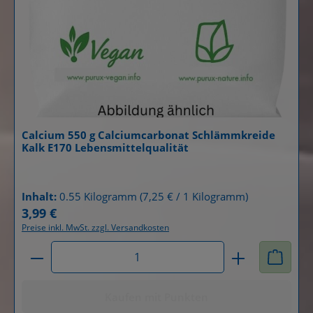
Calcium 550 g Calciumcarbonat Schlämmkreide
Kalk E170 Lebensmittelqualität
Details
Inhalt:
0.55 Kilogramm
(7,25 € / 1 Kilogramm)
3,99 €
Regulärer Preis:
Preise inkl. MwSt. zzgl. Versandkosten
Produkt Anzahl: Gib den gewünschten Wert ein od
Kaufen mit Punkten