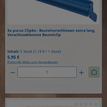
5x purux Clipko - Beutelverschliesser extra lang,
Verschlussklemme Beutelclip
Details
Inhalt:
5 Stück
(1,19 € / 1 Stück)
5,95 €
Regulärer Preis:
Preise inkl. MwSt. zzgl. Versandkosten
Produkt Anzahl: Gib den gewünschten Wert ein od
Kaufen mit Punkten