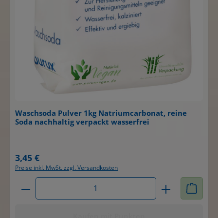
Waschsoda Pulver 1kg Natriumcarbonat, reine
Soda nachhaltig verpackt wasserfrei
Details
3,45 €
Regulärer Preis:
Preise inkl. MwSt. zzgl. Versandkosten
Produkt Anzahl: Gib den gewünschten Wert ein od
Kaufen mit Punkten