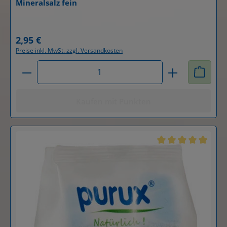
Mineralsalz fein
Details
2,95 €
Regulärer Preis:
Preise inkl. MwSt. zzgl. Versandkosten
Produkt Anzahl: Gib den gewünschten Wert ein od
Kaufen mit Punkten
Durchschnittliche B