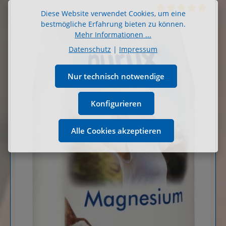
Diese Website verwendet Cookies, um eine
Durchschnittliche B
bestmögliche Erfahrung bieten zu können.
Mehr Informationen ...
Datenschutz
|
Impressum
Nur technisch notwendige
Konfigurieren
Alle Cookies akzeptieren