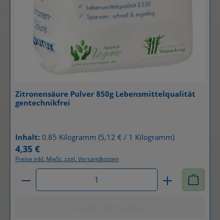
Zitronensäure Pulver 850g Lebensmittelqualität
gentechnikfrei
Details
Inhalt:
0.85 Kilogramm
(5,12 € / 1 Kilogramm)
4,35 €
Regulärer Preis:
Preise inkl. MwSt. zzgl. Versandkosten
Produkt Anzahl: Gib den gewünschten Wert ein od
Kaufen mit Punkten