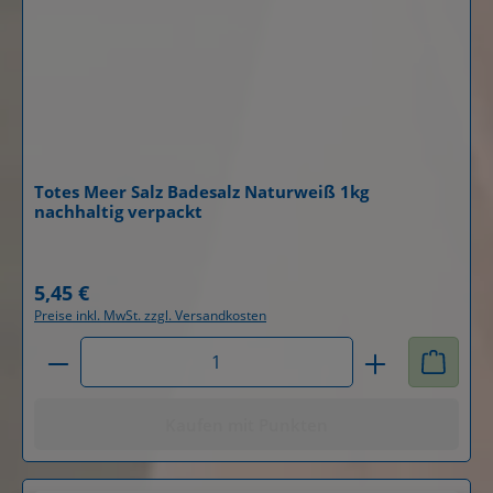
Totes Meer Salz Badesalz Naturweiß 1kg
nachhaltig verpackt
Details
5,45 €
Regulärer Preis:
Preise inkl. MwSt. zzgl. Versandkosten
Produkt Anzahl: Gib den gewünschten Wert ein od
Kaufen mit Punkten