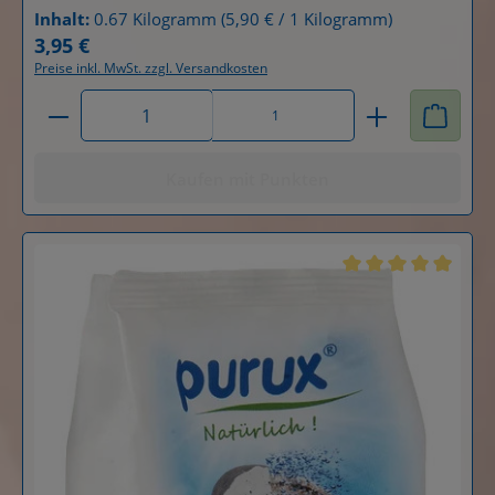
Inhalt:
0.67 Kilogramm
(5,90 € / 1 Kilogramm)
3,95 €
Regulärer Preis:
Preise inkl. MwSt. zzgl. Versandkosten
Produkt Anzahl: Gib den gewünschten Wert ein od
1
Kaufen mit Punkten
Durchschnittliche B