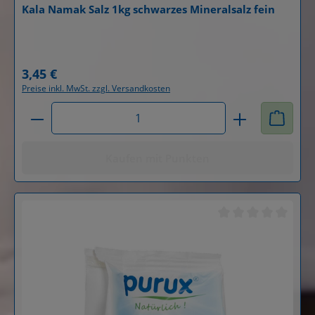
Kala Namak Salz 1kg schwarzes Mineralsalz fein
Details
3,45 €
Regulärer Preis:
Preise inkl. MwSt. zzgl. Versandkosten
Produkt Anzahl: Gib den gewünschten Wert ein od
Kaufen mit Punkten
Durchschnittliche B