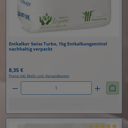
Entkalker Swiss Turbo, 1kg Entkalkungsmittel
nachhaltig verpackt
Details
8,35 €
Regulärer Preis:
Preise inkl. MwSt. zzgl. Versandkosten
Produkt Anzahl: Gib den gewünschten Wert ein od
Kaufen mit Punkten