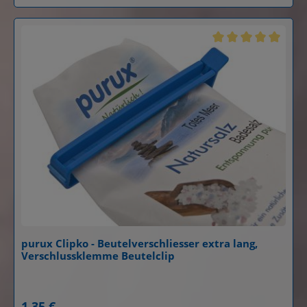
Durchschnittliche B
purux Clipko - Beutelverschliesser extra lang,
Verschlussklemme Beutelclip
Details
1,35 €
Regulärer Preis: