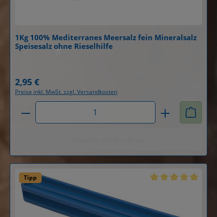
1Kg 100% Mediterranes Meersalz fein Mineralsalz
Speisesalz ohne Rieselhilfe
Details
2,95 €
Regulärer Preis:
Preise inkl. MwSt. zzgl. Versandkosten
Produkt Anzahl: Gib den gewünschten Wert ein od
Kaufen mit Punkten
Tipp
Durchschnittliche B