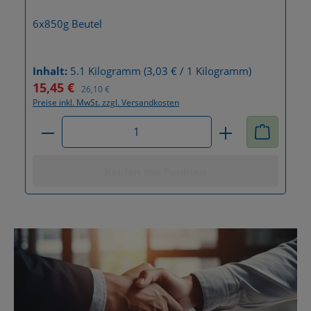
6x850g Beutel
Inhalt:
5.1 Kilogramm
(3,03 € / 1 Kilogramm)
15,45 €
Verkaufspreis:
Regulärer Preis:
26,10 €
Preise inkl. MwSt. zzgl. Versandkosten
Produkt Anzahl: Gib den gewünschten Wert ein 
Kaufen mit Punkten