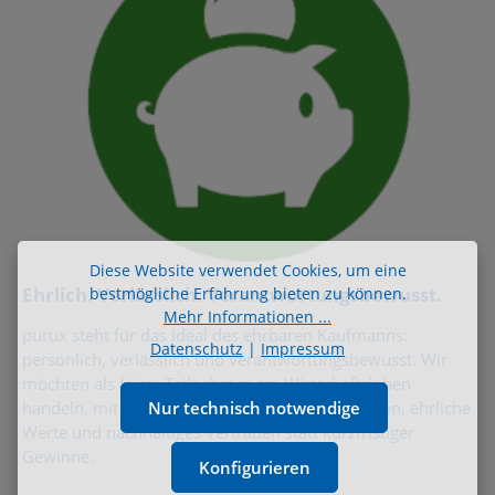
Diese Website verwendet Cookies, um eine
Ehrlich. Verlässlich. Verantwortungsbewusst.
bestmögliche Erfahrung bieten zu können.
Mehr Informationen ...
purux steht für das Ideal des ehrbaren Kaufmanns:
Datenschutz
|
Impressum
persönlich, verlässlich und verantwortungsbewusst. Wir
möchten als fairer Teilnehmer am Wirtschaftsleben
Nur technisch notwendige
handeln, mit Blick auf langfristige Partnerschaften, ehrliche
Werte und nachhaltiges Vertrauen statt kurzfristiger
Gewinne.
Konfigurieren