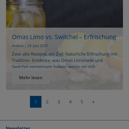
Omas Limo vs. Switchel – Erfrischung
mit Tradition
Andrea | 24. Juni 2025
Zwei alte Rezepte, ein Ziel: Natürliche Erfrischung mit
Tradition. Entdecke, was Omas Limonade und
Switchel gemeinsam haben, worin sie sich
unterscheiden und wie du beide ganz einfach selbst
Mehr lesen
zubereiten kannst! Alte Hausmittel neu entdeckt:
Zwei prickelnde Erfrischungen mit Geschichte
Gerade im Sommer, wenn die Sonne vom Himmel
lacht, gibt es kaum etwas Schöneres als ein […]
Seite
Seite
Seite
Seite
Seite
1
2
3
4
5
Newsletter