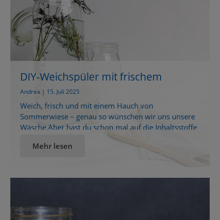
DIY-Weichspüler mit frischem
Lavendel
Andrea | 15. Juli 2025
Weich, frisch und mit einem Hauch von
Sommerwiese – genau so wünschen wir uns unsere
Wäsche.Aber hast du schon mal auf die Inhaltsstoffe
eines herkömmlichen Weichspülers geschaut?
Mehr lesen
Mikroplastik, künstliche Duftstoffe, hautreizende
Zusätze – klingt weniger nach Wohlfühlfaktor, oder?
Zum Glück gibt’s eine ganz natürliche Alternative, die
nicht nur sanft zur Haut ist, sondern auch der
Umwelt […]