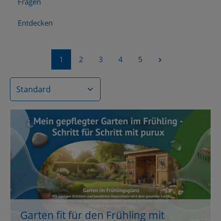
Fragen
Entdecken
Seite
Seite
Seite
Seite
Seite
1
2
3
4
5
Garten fit für den Frühling mit