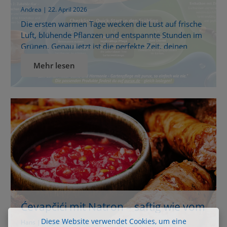
einfachen Hausmitteln
Andrea | 22. April 2026
Die ersten warmen Tage wecken die Lust auf frische
Luft, blühende Pflanzen und entspannte Stunden im
Grünen. Genau jetzt ist die perfekte Zeit, deinen
Garten fit für den Frühling zu machen und Terrasse,
Mehr lesen
Töpfe und Gartenmöbel liebevoll auf die neue Saison
vorzubereiten. Schon kleine Handgriffe bringen
sofort sichtbare Veränderungen. Wege wirken
einladender, Blumentöpfe strahlen wieder […]
Ćevapčići mit Natron – saftig wie vom
Balkan-Grill
Diese Website verwendet Cookies, um eine
Hans | 14. Januar 2026