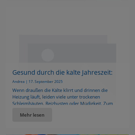
gegen Husten, die genau jetzt sanft helfen
können.Außerdem […]
Gesund durch die kalte Jahreszeit:
Natürliche Helfer gegen Husten,
Andrea | 17. September 2025
trockene Luft & Co.
Wenn draußen die Kälte klirrt und drinnen die
Heizung läuft, leiden viele unter trockenen
Schleimhäuten, Reizhusten oder Müdigkeit. Zum
Glück gibt’s einfache, natürliche Hausmittel, die dich
Mehr lesen
sanft durch Herbst und Winter begleiten. Der Winter
kommt – und mit ihm die typischen Beschwerden
Kennst du das auch? Kaum ist die Heizung an, fühlt