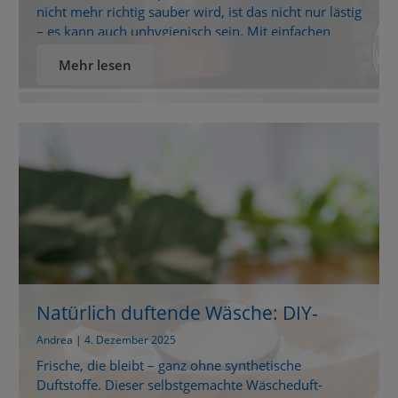
nicht mehr richtig sauber wird, ist das nicht nur lästig
– es kann auch unhygienisch sein. Mit einfachen
Hausmitteln bringst du deine Spülmaschine schnell
Mehr lesen
wieder zum Glänzen. Wenn der Geschirrspüler
streikt: Das steckt dahinter Du öffnest die
Spülmaschine – und statt frischem Duft schlägt dir
ein muffiger Geruch […]
Natürlich duftende Wäsche: DIY-
Wäscheduft mit nur 3 Zutaten
Andrea | 4. Dezember 2025
Frische, die bleibt – ganz ohne synthetische
Duftstoffe. Dieser selbstgemachte Wäscheduft-