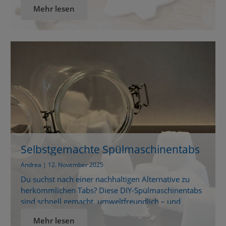
Alter – ideal für gemütliche Bastelnachmittage mit
Mehr lesen
Kindern, saisonale Deko oder selbstgemachte
Geschenke. Was ist Kaltporzellan? Kaltporzellan sieht
edel aus wie echtes Porzellan, lässt sich aber ganz
einfach mit wenigen Zutaten wie Natron und
Speisestärke zu […]
Selbstgemachte Spülmaschinentabs
Andrea | 12. November 2025
Du suchst nach einer nachhaltigen Alternative zu
herkömmlichen Tabs? Diese DIY-Spülmaschinentabs
sind schnell gemacht, umweltfreundlich – und
wirken richtig stark! Glänzendes Geschirr mit gutem
Mehr lesen
Gefühl: Selbstgemachte Spülmaschinentabs einfach