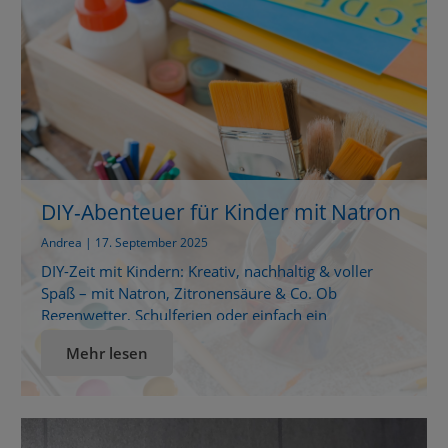
sich die Luft […]
DIY-Abenteuer für Kinder mit Natron
& Co.
Andrea | 17. September 2025
DIY-Zeit mit Kindern: Kreativ, nachhaltig & voller
Spaß – mit Natron, Zitronensäure & Co. Ob
Regenwetter, Schulferien oder einfach ein
gemütlicher Nachmittag – DIY-Projekte mit Kindern
Mehr lesen
passen immer.Denn sie bringen nicht nur Spaß,
sondern fördern auch Kreativität und
Selbstständigkeit. Mit natürlichen Hausmitteln wie
Natron und Zitronensäure von purux wird dein
Zuhause im Handumdrehen zur kleinen […]