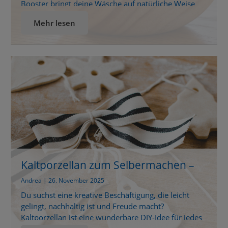
Booster bringt deine Wäsche auf natürliche Weise
zum Strahlen und duften. Warum herkömmlicher
Mehr lesen
Wäscheduft nicht immer die beste Wahl ist Viele
herkömmliche Waschmittel und Duftbooster
enthalten künstliche Duftstoffe, die sensibler Haut
zusetzen können und wenig umweltfreundlich sind.
Gleichzeitig sehnt man sich nach frischer, duftender
Wäsche […]
Kaltporzellan zum Selbermachen –
einfach & kreativ
Andrea | 26. November 2025
Du suchst eine kreative Beschäftigung, die leicht
gelingt, nachhaltig ist und Freude macht?
Kaltporzellan ist eine wunderbare DIY-Idee für jedes