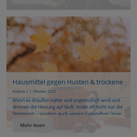
selber machen Wer einmal damit angefangen hat,
Putzmittel selbst herzustellen, entdeckt eine ganz
neue Welt: sauber, natürlich und überraschend
einfach! Besonders selbstgemachte
Spülmaschinentabs lassen sich mit wenigen […]
Hausmittel gegen Husten & trockene
Heizungsluft – Natürlich durch den
Andrea | 1. Oktober 2025
Herbst
Wenn es draußen kälter und ungemütlich wird und
drinnen die Heizung auf läuft, leidet oft nicht nur die
Stimmung – sondern auch unsere Gesundheit.Denn
die trockene Luft reizt Schleimhäute, wodurch der
Mehr lesen
Hals schnell kratzt und Husten nicht lange auf sich
warten lässt.Zum Glück gibt es einfache Hausmittel