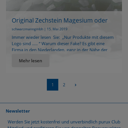
Original Zechstein Magesium oder
Zechsteiner Magnesium Logo ….
schwarzmanngmbh | 15. Mai 2019
Immer wieder lesen Sie: „Nur Produkte mit diesem
Logo sind ….. “ Warum dieser Fake? Es gibt eine
Firma in den Niederlanden, ganz in der Nähe der
Zechstein „Minen“, die über viele Jahre hinweg
Mehr lesen
Magnesiumchlorid mit einem sehr hohen Aufschlag
und einem Logo weiterverkauft hat. Sie hat vor
vielen Jahren angeblich die „Gewinnung“ zertifizieren
lassen. […]
Seite
Seite
1
2
Newsletter
Werden Sie jetzt kostenfrei und unverbindlich purux Club