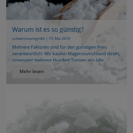
Warum ist es so günstig?
schwarzmanngmbh | 15. Mai 2019
Mehrere Faktoren sind für den günstigen Preis
verantwortlich: Wir kaufen Magensiumchlorid direkt,
insgesamt mehrere Hundert Tonnen pro Jahr.
Dadurch ist ein guter Preis gewährleistet. Wir
Mehr lesen
verpacken es selbst und verkaufen es direkt an den
Endkunden. Dadurch entstehen keine Kosten für
Zwischenhändler. Die Geschäftsabläufe sind
weitgehend automatisiert und effektiv. Die
Produktverpackungen sind zweckmässig praktisch
und schnörkellos. […]