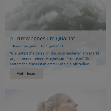
purux Magnesium Qualität
schwarzmanngmbh | 16. August 2023
Wie unterscheiden sich die verschiedenen am Markt
angebotenen reinen Magnesium Produkte? Die
Unterscheidung ist in erster Line die offiziellen
verschiedenen Qualitätstufen. Es gibt: technische
Mehr lesen
Qualität zur Verwendung als Streusalz, Anti-Staub-
Mittel, Luftentfeuchter Dermatologische Qualität zur
Herstellung von Badezusätzen und Magnesiumöl
Lebensmittelqualität zur Verwendung als
Nahrungsmittelergänzung Pharmaqualität zur
Herstellung von Arzneimitteln Für Lebensmittel und
Pharmaqualität existieren gesetzliche […]