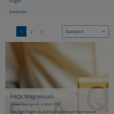
Fragen
Entdecken
Seite
Seite
1
2
FAQs Magnesium
schwarzmanngmbh | 6. März 2024
Häufige Fragen zu purux Magnesium Kann purux