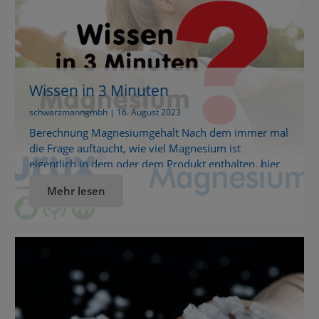
Wissen in 3 Minuten
schwarzmanngmbh | 16. August 2023
Berechnung Magnesiumgehalt Nach dem immer mal
die Frage auftaucht, wie viel Magnesium ist
eigentlich in dem oder dem Produkt enthalten, hier
eine Anleitung, wie man sich das theoretisch selbst
Mehr lesen
ausrechnen kann. Auf 2 Arten: kompliziert und
einmal einfach: Um den Anteil an Magnesium in
Magnesiumchlorid zu berechnen (wenn man es sich
selbst macht) geht man […]