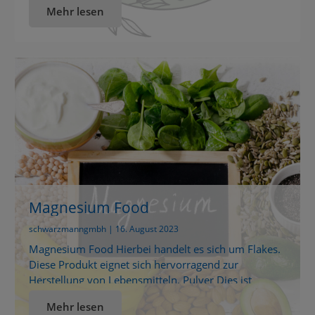
Mehr lesen
zahlreiche Anwendungen eignet – von Lebensmitteln
und Kosmetik bis hin zu Haushalt, Garten und DIY-
Projekten. Damit unsere Kunden stets beste Qualität
erhalten, übernehmen wir die internationale
Beschaffung, prüfen regelmäßig die Produktqualität
[…]
Magnesium Food
schwarzmanngmbh | 16. August 2023
Magnesium Food Hierbei handelt es sich um Flakes.
Diese Produkt eignet sich hervorragend zur
Herstellung von Lebensmitteln. Pulver Dies ist
Magnesium in feiner kristalliner Form (Pulver)
Mehr lesen
ursprünglich aus dem Zechstein Meer und in