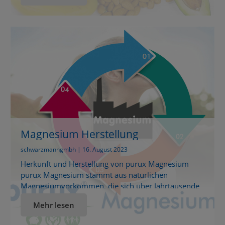
Deutschland gereinigt. Es wird speziell gemahlen und
eignet sich ideal zur Tofu-Herstellung. Magnesium ist
parallel ein vielseitiger Alleskönner im
gesundheitlichen Bereich: es […]
Magnesium Herstellung
schwarzmanngmbh | 16. August 2023
Herkunft und Herstellung von purux Magnesium
purux Magnesium stammt aus natürlichen
Magnesiumvorkommen, die sich über Jahrtausende
durch Verdunstung von Meerwasser gebildet
Mehr lesen
haben.Unsere Magnesiumprodukte beziehen wir aus
zwei bedeutenden Regionen: purux Magnesium –