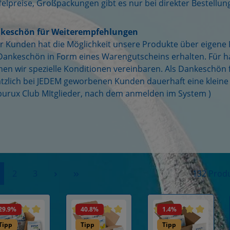
felpreise, Großpackungen gibt es nur bei direkter Bestellun
keschön für Weiterempfehlungen
r Kunden hat die Möglichkeit unsere Produkte über eigene
ankeschön in Form eines Warengutscheins erhalten. Für ha
en wir spezielle Konditionen vereinbaren. Als Dankeschön 
tzlich bei JEDEM geworbenen Kunden dauerhaft eine kleine
purux Club MItglieder, nach dem anmelden im System )
ite
Seite
Seite
2
3
132 Prod
29.9
%
40.8
%
1.4
%
rchschnittliche Bewertung von 4.9 von 5 Sternen
Durchschnittliche Bewertung von 4.9 von
Durchschnittliche 
Tipp
Tipp
Tipp