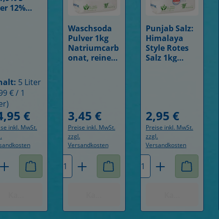
ter 12%
borgeprüft
Waschsoda
Punjab Salz:
Details
Details
Pulver 1kg
Himalaya
Natriumcarb
Style Rotes
onat, reine
Salz 1kg
Soda
Mineralsalz
nachhaltig
fein
halt:
5 Liter
verpackt
99 € / 1
wasserfrei
er)
4,95 €
3,45 €
2,95 €
gulärer Preis:
Regulärer Preis:
Regulärer Preis:
ise inkl. MwSt.
Preise inkl. MwSt.
Preise inkl. MwSt.
.
zzgl.
zzgl.
sandkosten
Versandkosten
Versandkosten
rodukt Anzahl: Gib den gewünschten Wert
Produkt Anzahl: Gib den ge
Produkt Anza
Kaufen mit Punkten
Kaufen mit Punkten
Kaufen mit Pu