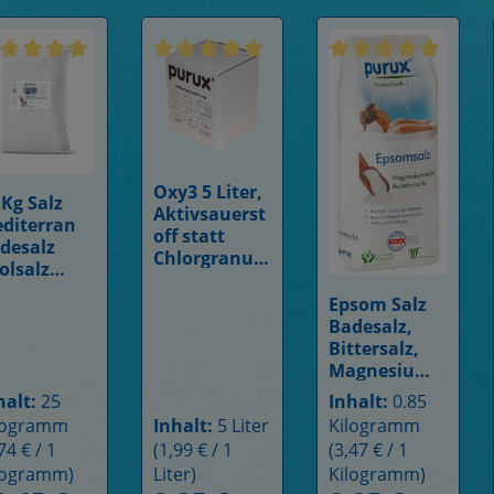
rchschnittliche Bewertung von 5 von 5 Sternen
Durchschnittliche Bewertung von 4.9 von
Durchschnittliche 
Oxy3 5 Liter,
 Kg Salz
Details
Aktivsauerst
Details
diterran
off statt
desalz
Chlorgranula
olsalz
t Multitabs
ersalz
Chlor Oxy 3
Epsom Salz
tur Salz
Badesalz,
dezusatz
Bittersalz,
ersalz
Magnesiums
ulfat, 850g
halt:
25
Inhalt:
0.85
epsom salt
logramm
Inhalt:
5 Liter
Kilogramm
74 € / 1
(1,99 € / 1
(3,47 € / 1
logramm)
Liter)
Kilogramm)