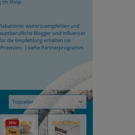
g im Shop.
 Rabattlinks weiterzuempfehlen und
uptberufliche Blogger und Influencer
für die Empfehlung erhalten sie
 Provision. ( siehe Partnerprogramm
ukte
39
%
 5 Sternen
Bewertung von 4.9 von 5 Sternen
Durchschnittliche Bewertung von 4.8 von 5 Sternen
Durchschnittliche Bewertung von 4.9
Tipp