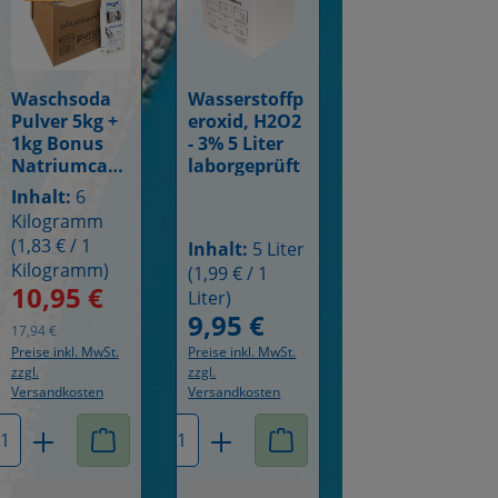
Wasserstoffp
Waschsoda
Details
Details
eroxid, H2O2
Pulver 5kg +
- 3% 5 Liter
1kg Bonus
laborgeprüft
Natriumcarb
onat, reine
Inhalt:
6
Soda
Kilogramm
nachhaltig
(1,83 € / 1
Inhalt:
5 Liter
verpackt
Kilogramm)
(1,99 € / 1
10,95 €
Liter)
reis:
Verkaufspreis:
Regulärer Preis:
9,95 €
Regulärer Preis:
17,94 €
Preise inkl. MwSt.
Preise inkl. MwSt.
zzgl.
zzgl.
Versandkosten
Versandkosten
 ein oder benutze die Schaltflächen um 
wünschten Wert ein oder benutze die Sch
hl: Gib den gewünschten Wert ein oder b
Produkt Anzahl: Gib den gewünschten W
Produkt Anzahl: Gib den 