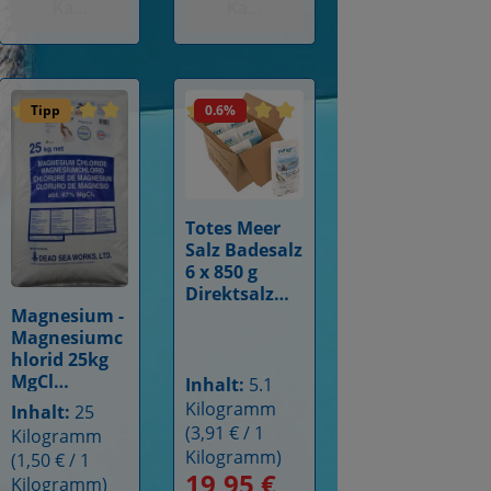
nkten
Kaufen mit Punkten
Kaufen mit Punkten
Tipp
0.6
%
 5 Sternen
Bewertung von 4.9 von 5 Sternen
Durchschnittliche Bewertung von 5 von 5 Sternen
Durchschnittliche Bewertung von 4.9
Totes Meer
Details
Salz Badesalz
6 x 850 g
Direktsalz
Magnesium -
naturbelasse
Details
Magnesiumc
n
hlorid 25kg
MgCl
Inhalt:
5.1
Kosmetikqua
Kilogramm
Inhalt:
25
lität
(3,91 € / 1
Kilogramm
Kilogramm)
(1,50 € / 1
19,95 €
Kilogramm)
reis:
Verkaufspreis:
Regulärer Preis: