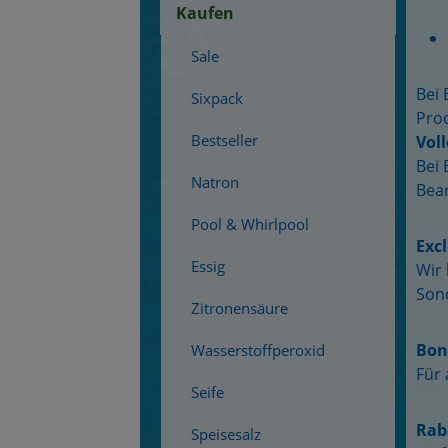
Kaufen
Sale
Bei
Sixpack
Pro
Bestseller
Vol
Bei 
Natron
Bear
Pool & Whirlpool
Exc
Essig
Wir 
Sond
Zitronensäure
Bon
Wasserstoffperoxid
Für 
Seife
Rab
Speisesalz