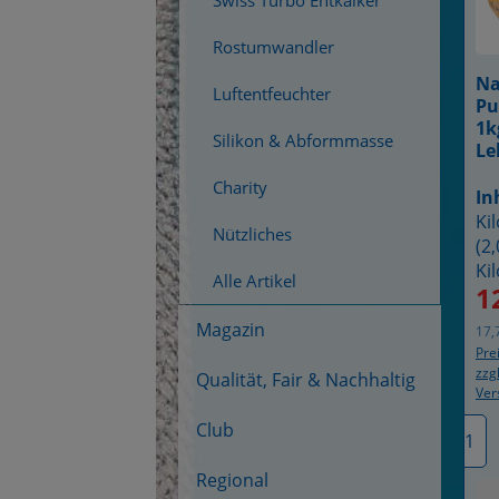
Swiss Turbo Entkalker
Rostumwandler
Na
Luftentfeuchter
Pu
1k
Silikon & Abformmasse
Le
qu
Charity
na
In
ve
Ki
Nützliches
Ba
(2,
Ki
Alle Artikel
1
Ve
Magazin
17,
Pre
zzgl
Qualität, Fair & Nachhaltig
Ver
P
Club
Regional