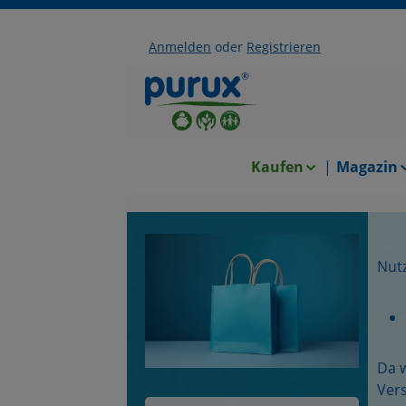
Anmelden
oder
Registrieren
halt springen
Zur Hauptnavigation springen
Kaufen
Magazin
Nutz
Da w
Ver