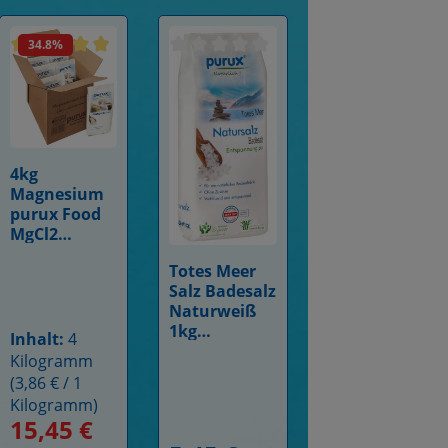
34.8
%
 5 Sternen
Bewertung von 4.9 von 5 Sternen
Durchschnittliche Bewertung von 4.9 von 5 Sternen
Durchschnittliche Bewertung von 0 v
4kg
Details
Magnesium
purux Food
MgCl2
Magnesiumc
Totes Meer
hlorid
Details
Salz Badesalz
Hexahydrat
Naturweiß
E511
1kg
Inhalt:
4
nachhaltig
Kilogramm
verpackt
(3,86 € / 1
Kilogramm)
15,45 €
Verkaufspreis:
Regulärer Preis: