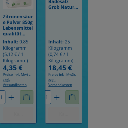
Badesalz
Grob Natur
Salz
Zitronensäur
Badezusatz
Details
e Pulver 850g
Meersalz
Lebensmittel
qualität
gentechnikfr
Inhalt:
0.85
Inhalt:
25
ei
Kilogramm
Kilogramm
(5,12 € / 1
(0,74 € / 1
Kilogramm)
Kilogramm)
4,35 €
18,45 €
Regulärer Preis:
Regulärer Preis:
Preise inkl. MwSt.
Preise inkl. MwSt.
zzgl.
zzgl.
Versandkosten
Versandkosten
 ein oder benutze die Schaltflächen um 
wünschten Wert ein oder benutze die Sch
hl: Gib den gewünschten Wert ein oder b
Produkt Anzahl: Gib den gewünschten W
Produkt Anzahl: Gib den 
nkten
Kaufen mit Punkten
Kaufen mit Punkten