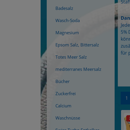
Staf
Badesalz
Dan
Wasch-Soda
Jede
5% D
Magnesium
könn
Epsom Salz, Bittersalz
zusä
für 
Totes Meer Salz
mediterranes Meersalz
Bücher
Zuckerfrei
Se
1
Calcium
Waschnüsse
Du