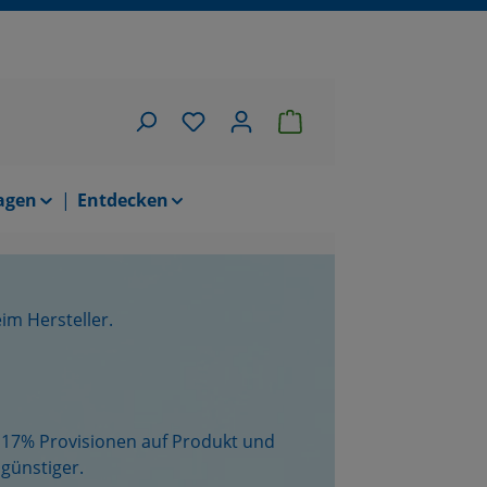
Du hast 0 Produkte auf dem Merkzettel
Warenkorb enth
agen
Entdecken
im Hersteller.
zu 17% Provisionen auf Produkt und
günstiger.