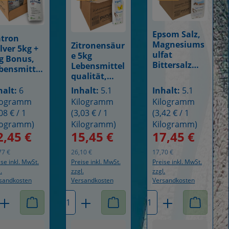
Epsom Salz,
tron
Details
Magnesiums
Zitronensäur
Details
lver 5kg +
ulfat
Details
e 5kg
g Bonus,
Bittersalz
Lebensmittel
bensmittel
5kg Epsom
qualität,
alität
Salt
gentechnik
chhaltig
halt:
6
Inhalt:
5.1
Inhalt:
5.1
frei (5,1kg)
rpackt,
logramm
Kilogramm
Kilogramm
ck Soda
08 € / 1
(3,03 € / 1
(3,42 € / 1
logramm)
Kilogramm)
Kilogramm)
2,45 €
15,45 €
17,45 €
rkaufspreis:
Regulärer Preis:
Verkaufspreis:
Regulärer Preis:
Verkaufspreis:
Regulärer P
77 €
26,10 €
17,70 €
ise inkl. MwSt.
Preise inkl. MwSt.
Preise inkl. MwSt.
.
zzgl.
zzgl.
sandkosten
Versandkosten
Versandkosten
rodukt Anzahl: Gib den gewünschten Wert
Produkt Anzahl: Gib den ge
Produkt Anza