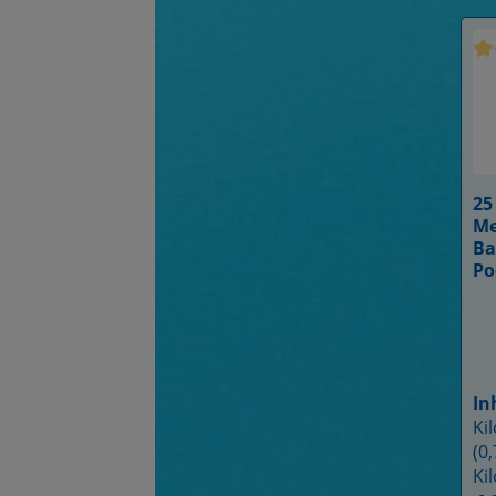
Du
25
Me
Ba
Po
Me
Na
Ba
Me
In
Ki
(0,
Ki