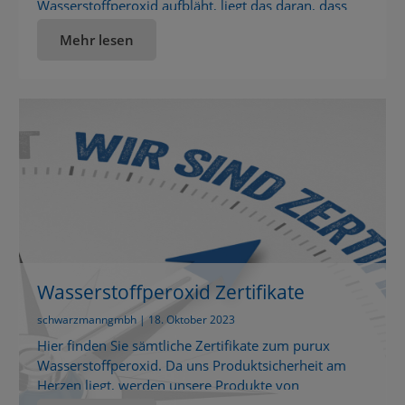
Wasserstoffperoxid aufbläht, liegt das daran, dass
das darin enthaltene Wasserstoffperoxid reagiert hat.
Mehr lesen
Dabei sind Wasser und Sauerstoff / Ozon
entstanden. Falls der Kanister noch original
verschlossen ist, ist er wahrscheinlich beim
Transport zu warm oder sehr kräftig
druchgeschüttelt worden. purux […]
Wasserstoffperoxid Zertifikate
schwarzmanngmbh | 18. Oktober 2023
Hier finden Sie sämtliche Zertifikate zum purux
Wasserstoffperoxid. Da uns Produktsicherheit am
Herzen liegt, werden unsere Produkte von
unabhängigen, akkreditieren Labors untersucht.