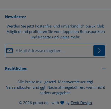
organischen Stoffen oder Schwermetallen kam es zu
heftigen Zerfallsreaktionen und […]
Newsletter
Werden Sie jetzt kostenfrei und unverbindlich purux Club
Mitglied und profitieren Sie von doppelten Bonuspunkten
und Rabatte und vieles mehr.
E-Mail-Adresse*
Datenschutz
Die mit einem Stern (*) markierten Felder sind
Rechtliches
Ich habe die
Datenschutzbestimmungen
zur
Pflichtfelder.
Kenntnis genommen und die
AGB
gelesen und bin
Alle Preise inkl. gesetzl. Mehrwertsteuer zzgl.
mit ihnen einverstanden.
*
Versandkosten
und ggf. Nachnahmegebühren, wenn nicht
anders angegeben.
© 2026 purux.de - with
by
Zenit Design