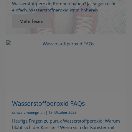
Wasserstoffperoxid Bomben bauen? ja, sogar recht
einfach. Wasserstoffperoxid ist in höheren
Konzentrationen ab 35% extrem reaktiv. In
Mehr lesen
Verbindung mit 2 anderen sehr gängigen Stoffen
kann so ohne grossen Aufwand ein
„Initialsprengstoff“ hergestellt werden. Diese ist sehr
reaktiv, so das schon das Eigengewicht von wenigen
Gramm ausreicht um den […]
Wasserstoffperoxid FAQs
schwarzmanngmbh | 18. Oktober 2023
Häufige Fragen zu purux Wasserstoffperoxid: Warum
bläht sich der Kanister? Wenn sich der Kanister mit