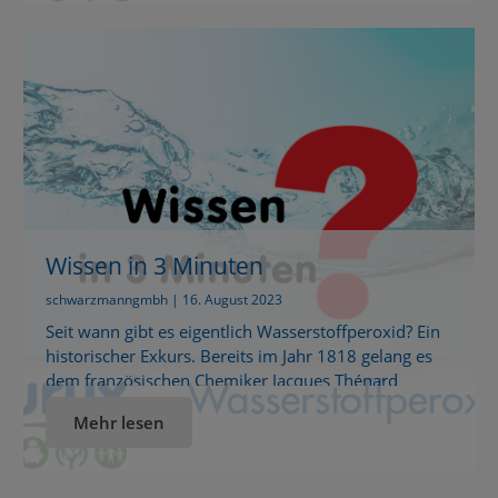
Schritt wird eine 50% Schwefelsäurelösung bei hoher
Stromdichte zu Peroxodischwefelsäure
umgewandelt. Sie ist auch als Marschall’sche Säure
bekannt und bildet […]
Wissen in 3 Minuten
schwarzmanngmbh | 16. August 2023
Seit wann gibt es eigentlich Wasserstoffperoxid? Ein
historischer Exkurs. Bereits im Jahr 1818 gelang es
dem französischen Chemiker Jacques Thénard
Wasserstoffperoxid durch die Reaktion von
Mehr lesen
Bariumperoxid und Salpetersäure herzustellen. In
der damaligen Zeit war die Produktion der Stoffe
jedoch schwierig. Bereits bei kleinsten Spuren von