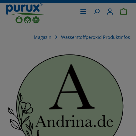
War
alt springen
Magazin
Wasserstoffperoxid Produktinfos