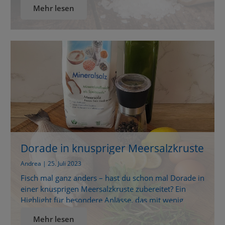
Mehr lesen
Ernährung liegt im ausgewogenen Verhältnis von
Natrium zu Kalium. Diese beiden Mineralien spielen
eine entscheidende Rolle für die Gesundheit des
Herzens und anderer lebenswichtiger Funktionen […]
Dorade in knuspriger Meersalzkruste
mit mediterranem Flair
Andrea | 25. Juli 2023
Fisch mal ganz anders – hast du schon mal Dorade in
einer knusprigen Meersalzkruste zubereitet? Ein
Highlight für besondere Anlässe, das mit wenig
Aufwand garantiert Urlaubsgefühle auf den Teller
Mehr lesen
zaubert! Urlaubsflair aus dem Ofen: Dorade in