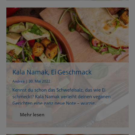
Methoden, um Obst und Gemüse richtig zu reinigen,
und dass […]
Kala Namak, Ei Geschmack
Andrea | 30. Mai 2022
Kennst du schon das Schwefelsalz, das wie Ei
schmeckt? Kala Namak verleiht deinen veganen
Gerichten eine ganz neue Note – würzig,
überraschend und unglaublich lecker. Veganer Ei-
Mehr lesen
Geschmack? Ja, mit Kala Namak! Viele lieben den
Geschmack von Eierspeisen – doch nicht jeder
möchte oder verträgt sie gut. Die gute Nachricht: Für