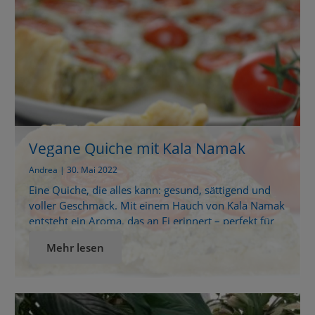
den typischen Ei-Geschmack brauchst du […]
Vegane Quiche mit Kala Namak
Andrea | 30. Mai 2022
Eine Quiche, die alles kann: gesund, sättigend und
voller Geschmack. Mit einem Hauch von Kala Namak
entsteht ein Aroma, das an Ei erinnert – perfekt für
alle, die pflanzlich genießen möchten. Warum
Mehr lesen
vegane Quiche mit Kala Namak so besonders ist Eine
Quiche ist klassisch ein französisches Ofengericht –
doch in dieser Variante kommt sie ganz […]