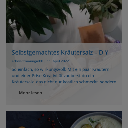
Selbstgemachtes Kräutersalz – DIY
aus deiner Küche
schwarzmanngmbh | 11. April 2022
So einfach, so wirkungsvoll: Mit ein paar Kräutern
und einer Prise Kreativität zauberst du ein
Kräutersalz, das nicht nur köstlich schmeckt, sondern
auch ein echter Hingucker ist. Ob als Geschenk oder
Mehr lesen
für dich selbst – dieses DIY-Projekt begeistert!
Warum du Kräutersalz unbedingt selbst machen
solltest Kennst du das auch? Du suchst nach einer
natürlichen Würze, […]