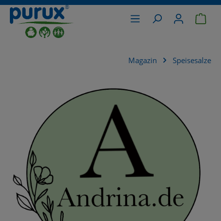
War
alt springen
Magazin
Speisesalze