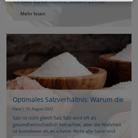
nur beim Backen nützlich, sondern auch ein
effektiver und umweltschonender Reiniger.
Mehr lesen
Besonders für die Reinigung von Backöfen ist Natron
ideal, da es selbst hartnäckige Flecken und
eingebrannte Krusten löst. Grundlegende Natron-
Reinigungsmethode Für die Reinigung Ihres
Backofens kannst du eine einfache Paste […]
Optimales Salzverhältnis: Warum die
richtige Wahl des Salzes
Hans | 16. August 2023
entscheidend ist!
Salz ist nicht gleich Salz Salz wird oft als
gesundheitsschädlich betrachtet, aber die Wahrheit
ist komplexer als es scheint. Nicht alle Salze sind
gleich, und der Schlüssel zu einer gesunden