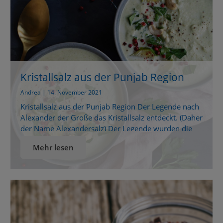
Kristallsalz aus der Punjab Region
Andrea | 14. November 2021
Kristallsalz aus der Punjab Region Der Legende nach
Alexander der Große das Kristallsalz entdeckt. (Daher
der Name Alexandersalz) Der Legende wurden die
Pferde von ihm beim Salzlecken beobachtet.
Mehr lesen
Dadurch ist die Salzlagerstätte entdeckt worden. Es
ist ein natürliches Ursalz ohne Zusätze und
künstliche Farbstoffe. Zudem ist es frei von
Rieselhilfen. Früher war es das weiße […]