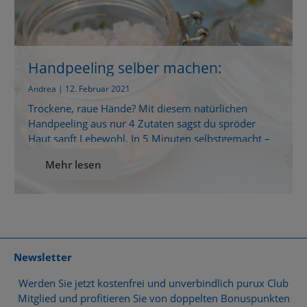
Handpeeling selber machen:
Natürliches DIY-Rezept gegen
Andrea | 12. Februar 2021
trockene Hände
Trockene, raue Hände? Mit diesem natürlichen
Handpeeling aus nur 4 Zutaten sagst du spröder
Haut sanft Lebewohl. In 5 Minuten selbstgemacht –
für streichelzarte Hände und ganz ohne Plastikmüll!
Mehr lesen
Sag trockenen Händen ade – mit diesem einfachen
DIY-Handpeeling Gerade im Winter oder nach
häufigem Händewaschen fühlen sich unsere Hände
oft trocken und rau an. Zwar […]
Newsletter
Werden Sie jetzt kostenfrei und unverbindlich purux Club
Mitglied und profitieren Sie von doppelten Bonuspunkten