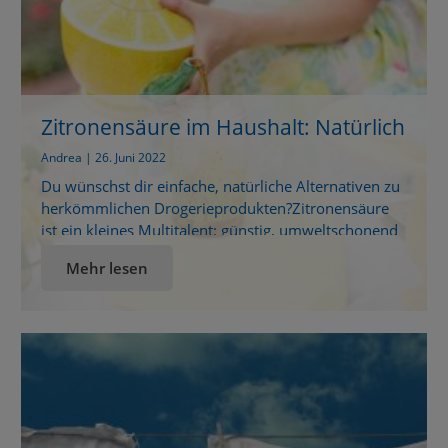
Zitronensäure im Haushalt: Natürlich
reinigen & pflegen
Andrea | 26. Juni 2022
Du wünschst dir einfache, natürliche Alternativen zu
herkömmlichen Drogerieprodukten?Zitronensäure
ist ein kleines Multitalent: günstig, umweltschonend
und unglaublich vielseitig. Sowohl im Haushalt als
Mehr lesen
auch in der Körperpflege lässt sie sich wunderbar
einsetzen – und das ganz ohne synthetische Zusätze.
Was ist Zitronensäure eigentlich? Zitronensäure
gehört zu den sogenannten Fruchtsäuren und
kommt ganz natürlich in Zitrusfrüchten vor. […]