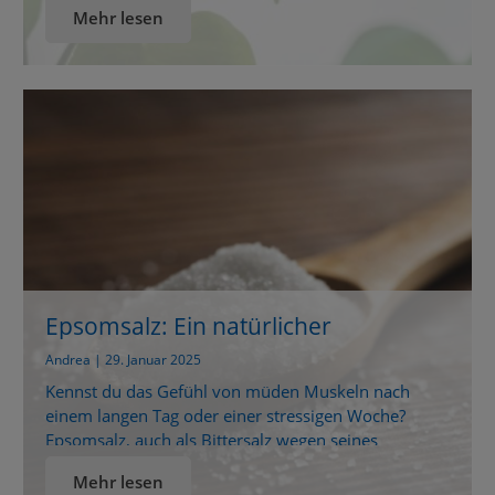
Mehr lesen
Wasserstoffperoxid im Garten: Natürlich pflegen,
schützen und stärken Wasserstoffperoxid – allein der
Name klingt nach Chemieunterricht. Doch was auf
den ersten Blick künstlich wirkt, ist in Wahrheit eine
einfache Verbindung […]
Epsomsalz: Ein natürlicher
Allrounder für Wohlbefinden und
Andrea | 29. Januar 2025
Pflege
Kennst du das Gefühl von müden Muskeln nach
einem langen Tag oder einer stressigen Woche?
Epsomsalz, auch als Bittersalz wegen seines
Geschmacks bekannt, ist ein echter Allrounder, der
Mehr lesen
genau dabei helfen kann. Dennoch findet es in vielen