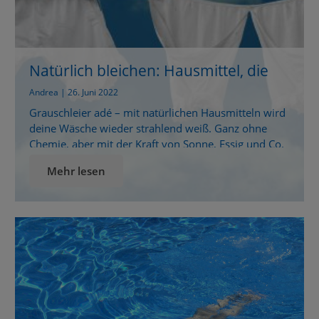
Natürlich bleichen: Hausmittel, die
wirklich wirken
Andrea | 26. Juni 2022
Grauschleier adé – mit natürlichen Hausmitteln wird
deine Wäsche wieder strahlend weiß. Ganz ohne
Chemie, aber mit der Kraft von Sonne, Essig und Co.
Ob geliebte Sommerbluse oder Bettwäsche – mit der
Mehr lesen
Zeit verliert selbst weiße Kleidung ihren Glanz. Die
gute Nachricht: Du musst nicht zu aggressiven
Bleichmitteln greifen. Wer natürlich bleichen möchte,
findet in […]