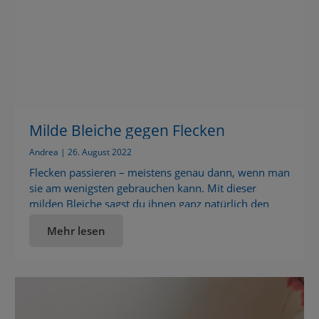
Milde Bleiche gegen Flecken
Andrea | 26. August 2022
Flecken passieren – meistens genau dann, wenn man
sie am wenigsten gebrauchen kann. Mit dieser
milden Bleiche sagst du ihnen ganz natürlich den
Kampf an. Und das mit nur drei Zutaten! Fleckenfrei
Mehr lesen
ohne Chemie: Ein bewährtes Hausmittel zum
Selbermachen Kaffeespritzer auf dem Lieblingspulli,
Grasflecken auf der Jeans oder Soßentropfen auf
dem T-Shirt – kleine Malheure […]