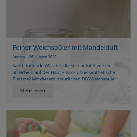
Feiner Weichspüler mit Mandelduft
Andrea | 26. August 2022
Sanft duftende Wäsche, die sich anfühlt wie ein
Streicheln auf der Haut – ganz ohne synthetische
Zusätze? Mit diesem natürlichen DIY-Weichspüler
gelingt dir genau das.Besonders der zarte
Mehr lesen
Mandelduft verleiht deiner Kleidung eine wohlig-
warme Duftnote, die dich den ganzen Tag begleitet.
Warum ein natürlicher Weichspüler? Viele klassische
Weichspüler enthalten Duftstoffe, die unsere Sinne
überfluten und unsere […]