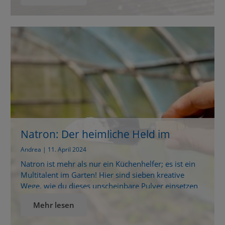
Haushalten nicht die Aufmerksamkeit, die es
verdient. Tatsächlich wurde es bereits vor
Jahrhunderten in natürlichen Heilquellen entdeckt
und […]
Natron: Der heimliche Held im
Garten
Andrea | 11. April 2024
Natron ist mehr als nur ein Küchenhelfer; es ist ein
Multitalent im Garten! Hier sind sieben kreative
Wege, wie du dieses unscheinbare Pulver einsetzen
kannst, und zwar in bunt gemischter Reihenfolge,
Mehr lesen
um die Vielseitigkeit zu unterstreichen. 1. Ameisen
auf natürliche Weise vertreiben Statt direkt zu harten