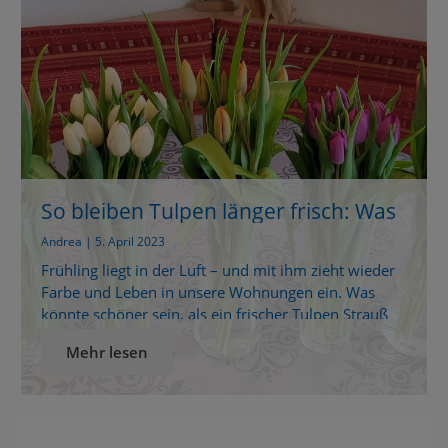
So bleiben Tulpen länger frisch: Was
wirklich hilft!
Andrea | 5. April 2023
Frühling liegt in der Luft – und mit ihm zieht wieder
Farbe und Leben in unsere Wohnungen ein. Was
könnte schöner sein, als ein frischer Tulpen Strauß
auf dem Tisch? Doch leider welken viele
Mehr lesen
Schnittblumen oft schon nach wenigen Tagen. Muss
das wirklich sein? Schnittblumen länger haltbar
machen – braucht es Zusatzmittel? Wer schon einmal
[…]