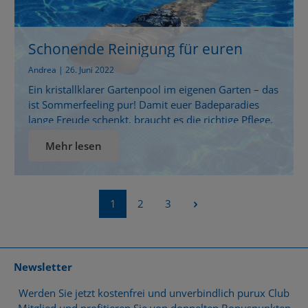
Schonende Reinigung für euren
Gartenpool
Andrea | 26. Juni 2022
Ein kristallklarer Gartenpool im eigenen Garten – das
ist Sommerfeeling pur! Damit euer Badeparadies
lange Freude schenkt, braucht es die richtige Pflege.
Und die geht auch sanft, wirksam und ganz ohne
Mehr lesen
Chlor. Warum eine regelmäßige Poolpflege so
wichtig ist Ein Gartenpool ist mehr als nur eine
Abkühlung – er ist euer ganz persönlicher
Rückzugsort. Gleichzeitig […]
Seite
Seite
Seite
1
2
3
Newsletter
Werden Sie jetzt kostenfrei und unverbindlich purux Club