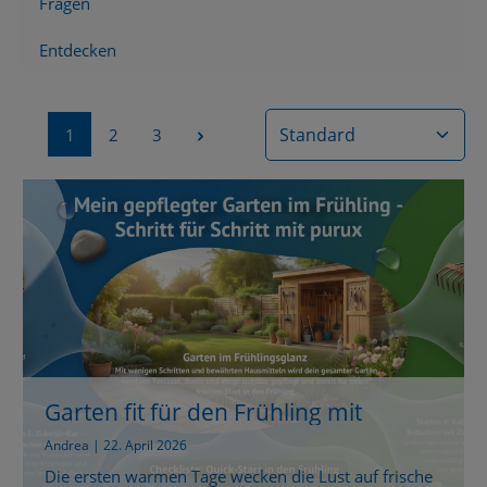
Fragen
Entdecken
Seite
Seite
Seite
1
2
3
Garten fit für den Frühling mit
einfachen Hausmitteln
Andrea | 22. April 2026
Die ersten warmen Tage wecken die Lust auf frische