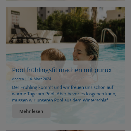
Mitteln zu greifen, probiere es mit einer Mischung
aus […]
Pool frühlingsfit machen mit purux
Andrea | 14. März 2024
Der Frühling kommt und wir freuen uns schon auf
warme Tage am Pool. Aber bevor es losgehen kann,
müssen wir unseren Pool aus dem Winterschlaf
wecken. Kein Problem, denn mit den tollen
Mehr lesen
Produkten von purux wird das ganz einfach. Das
System funktioniert ganz ohne Zugabe von Chlor! So
können wir uns nicht nur auf einen […]