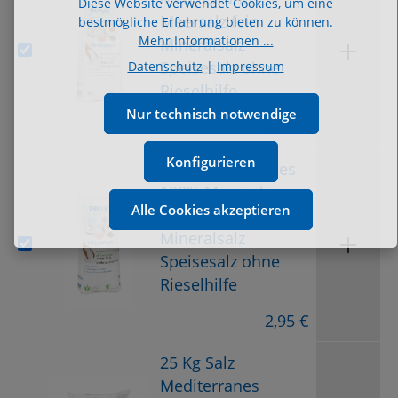
Diese Website verwendet Cookies, um eine
Meersalz fein
bestmögliche Erfahrung bieten zu können.
Mehr Informationen ...
Mineralsalz
Speisesalz ohne
Datenschutz
|
Impressum
Rieselhilfe
Nur technisch notwendige
2,95 €
Konfigurieren
1 Kg Mediterranes
100% Meersalz
Alle Cookies akzeptieren
Mühlensalz
Mineralsalz
Speisesalz ohne
Rieselhilfe
2,95 €
25 Kg Salz
Mediterranes