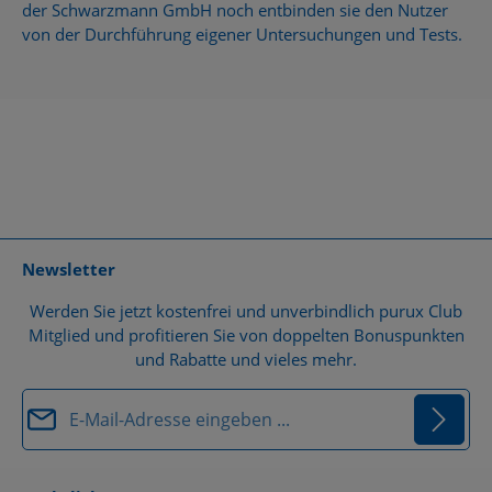
der Schwarzmann GmbH noch entbinden sie den Nutzer
von der Durchführung eigener Untersuchungen und Tests.
Newsletter
Werden Sie jetzt kostenfrei und unverbindlich purux Club
Mitglied und profitieren Sie von doppelten Bonuspunkten
und Rabatte und vieles mehr.
E-Mail-Adresse*
Datenschutz
Die mit einem Stern (*) markierten Felder sind