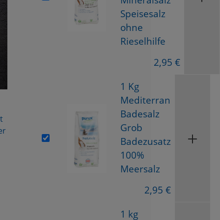
Speisesalz
ohne
Rieselhilfe
2,95 €
1 Kg
Mediterran
Badesalz
t
Grob
er
Badezusatz
100%
Meersalz
2,95 €
1 kg