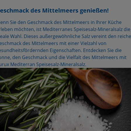
eschmack des Mittelmeers genießen!
enn Sie den Geschmack des Mittelmeers in Ihrer Küche
rleben möchten, ist Mediterranes Speisesalz-Mineralsalz die
deale Wahl. Dieses außergewöhnliche Salz vereint den reich
eschmack des Mittelmeers mit einer Vielzahl von
esundheitsfördernden Eigenschaften. Entdecken Sie die
onne, den Geschmack und die Vielfalt des Mittelmeers mit
urux Mediterran Speisesalz-Mineralsalz.