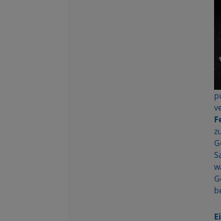
p
v
F
z
G
S
w
G
b
E