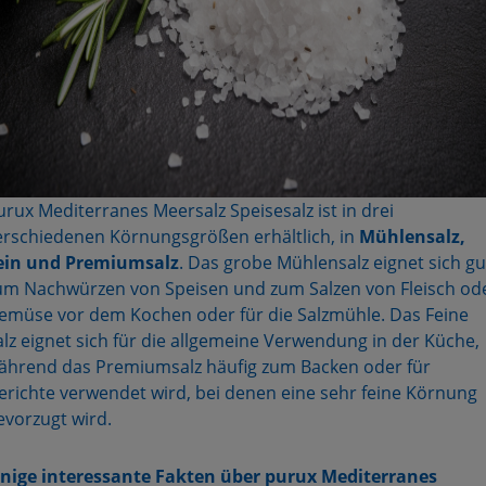
urux Mediterranes Meersalz Speisesalz ist in drei
erschiedenen Körnungsgrößen erhältlich, in
Mühlensalz,
ein und Premiumsalz
. Das grobe Mühlensalz eignet sich gu
um Nachwürzen von Speisen und zum Salzen von Fleisch od
emüse vor dem Kochen oder für die Salzmühle. Das Feine
alz eignet sich für die allgemeine Verwendung in der Küche,
ährend das Premiumsalz häufig zum Backen oder für
erichte verwendet wird, bei denen eine sehr feine Körnung
evorzugt wird.
inige interessante Fakten über purux Mediterranes