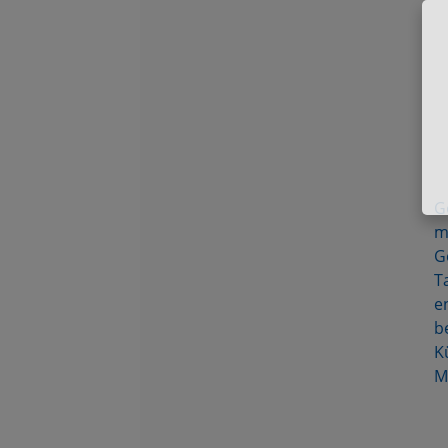
G
m
G
T
e
b
K
M