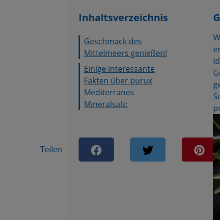
Inhaltsverzeichnis
G
W
Geschmack des
e
Mittelmeers genießen!
i
Einige interessante
G
Fakten über purux
g
Mediterranes
S
Mineralsalz:
p
Teilen