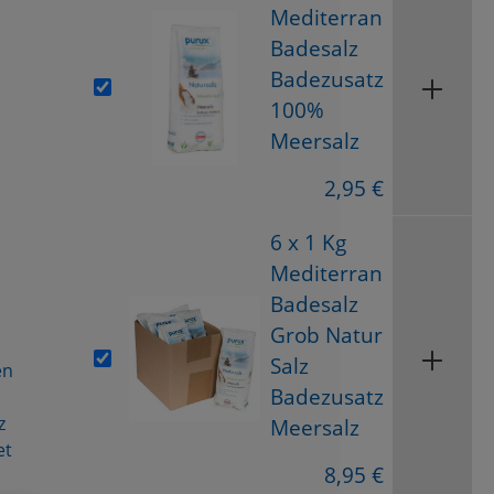
Mediterran
Badesalz
Badezusatz
100%
Meersalz
2,95 €
6 x 1 Kg
Mediterran
Badesalz
Grob Natur
Salz
en
Badezusatz
z
Meersalz
et
8,95 €