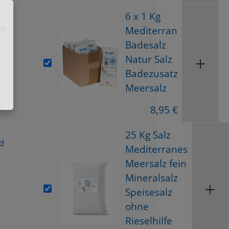
6 x 1 Kg
nn
Mediterran
Badesalz
Natur Salz
Badezusatz
Meersalz
s
8,95 €
25 Kg Salz
d
Mediterranes
Meersalz fein
Mineralsalz
Speisesalz
ohne
Rieselhilfe