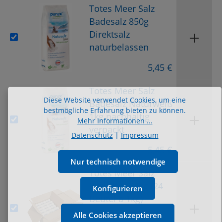
Totes Meer Salz
Badesalz 850g
Direktsalz
naturbelassen
5,45 €
Totes Meer Salz
Diese Website verwendet Cookies, um eine
Badesalz Naturweiß
bestmögliche Erfahrung bieten zu können.
1kg nachhaltig
Mehr Informationen ...
verpackt
Datenschutz
|
Impressum
5,45 €
Nur technisch notwendige
Totes Meer Salz
Badesalz 24kg (24
Konfigurieren
Beutel a 1kg)
Maxipack
Alle Cookies akzeptieren