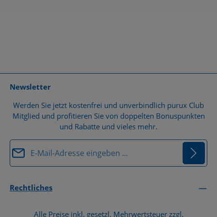
Newsletter
Werden Sie jetzt kostenfrei und unverbindlich purux Club
Mitglied und profitieren Sie von doppelten Bonuspunkten
und Rabatte und vieles mehr.
E-Mail-Adresse*
Datenschutz
Die mit einem Stern (*) markierten Felder sind
Rechtliches
Ich habe die
Datenschutzbestimmungen
zur
Pflichtfelder.
Kenntnis genommen und die
AGB
gelesen und bin
Alle Preise inkl. gesetzl. Mehrwertsteuer zzgl.
mit ihnen einverstanden.
*