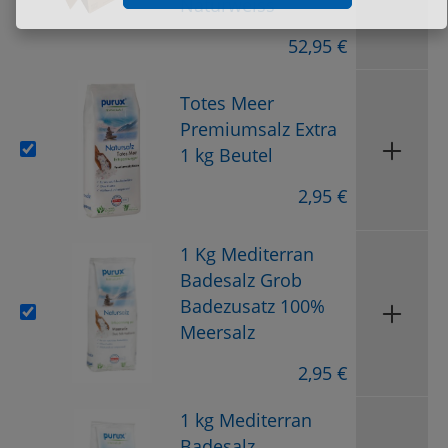
Naturweiss
52,95 €
Totes Meer
Premiumsalz Extra
1 kg Beutel
2,95 €
1 Kg Mediterran
Badesalz Grob
Badezusatz 100%
Meersalz
2,95 €
1 kg Mediterran
Badesalz