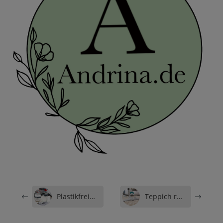
Plastikfrei spülen: Geschirrspülpulver &#038; Klarspüler ganz einfach selbst gemacht
Teppich reinigen mit Natron: So wird dein Zuhause wieder zum Wohlfühlort