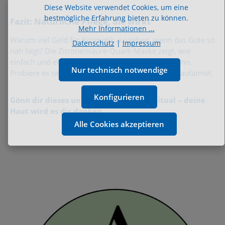
Diese Website verwendet Cookies, um eine
bestmögliche Erfahrung bieten zu können.
Fazit: Natürliche Pflege, die wirkt
Mehr Informationen ...
Warum viel Geld für Kosmetik ausgeben, wenn das Gute so
Datenschutz
|
Impressum
nah liegt? Die Zitronensäure-Quark-Maske zeigt, wie
einfach und effektiv natürliche Hautpflege sein kann.
Nur technisch notwendige
Probiere es selbst aus und spüre, wie deine Haut aufatmet.
Konfigurieren
Gönn dir dieses unkomplizierte Pflegeritual – deine
Haut wird es dir danken.
Alle Cookies akzeptieren