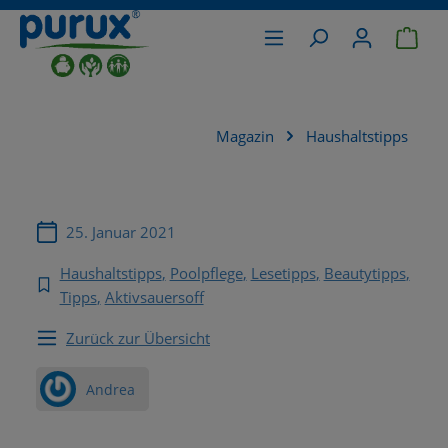
War
alt springen
Magazin
Haushaltstipps
25. Januar 2021
Haushaltstipps
Poolpflege
Lesetipps
Beautytipps
Tipps
Aktivsauersoff
Zurück zur Übersicht
Andrea