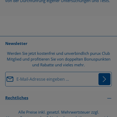
von der Durchführung eigener Untersuchungen und Tests.
Newsletter
Werden Sie jetzt kostenfrei und unverbindlich purux Club
Mitglied und profitieren Sie von doppelten Bonuspunkten
und Rabatte und vieles mehr.
E-Mail-Adresse*
Datenschutz
Die mit einem Stern (*) markierten Felder sind
Rechtliches
Ich habe die
Datenschutzbestimmungen
zur
Pflichtfelder.
Kenntnis genommen und die
AGB
gelesen und bin
Alle Preise inkl. gesetzl. Mehrwertsteuer zzgl.
mit ihnen einverstanden.
*