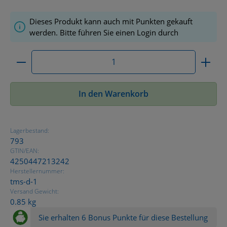
Dieses Produkt kann auch mit Punkten gekauft
werden. Bitte führen Sie einen Login durch
Produkt Anzahl: Gib den gewünschten Wert ein ode
In den Warenkorb
Lagerbestand:
793
GTIN/EAN:
4250447213242
Herstellernummer:
tms-d-1
Versand Gewicht:
0.85 kg
Sie erhalten 6 Bonus Punkte für diese Bestellung