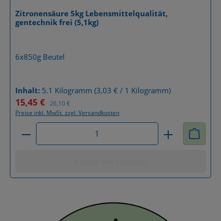
Zitronensäure 5kg Lebensmittelqualität,
gentechnik frei (5,1kg)
Details
6x850g Beutel
Inhalt:
5.1 Kilogramm
(3,03 € / 1 Kilogramm)
15,45 €
Verkaufspreis:
Regulärer Preis:
26,10 €
Preise inkl. MwSt. zzgl. Versandkosten
Produkt Anzahl: Gib den gewünschten Wert ein od
Kaufen mit Punkten