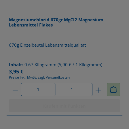
Magnesiumchlorid 670gr MgCl2 Magnesium
Lebensmittel Flakes
Details
670g Einzelbeutel Lebensmittelqualität
Inhalt:
0.67 Kilogramm
(5,90 € / 1 Kilogramm)
3,95 €
Regulärer Preis:
Preise inkl. MwSt. zzgl. Versandkosten
Produkt Anzahl: Gib den gewünschten Wert ein od
1
Kaufen mit Punkten