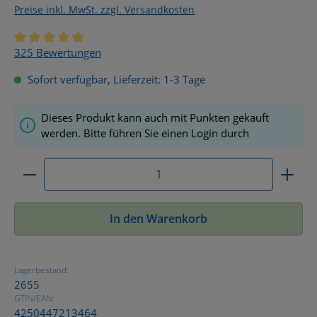
Preise inkl. MwSt. zzgl. Versandkosten
Durchschnittliche Bewertung von 4.9 von 5 Sternen
325 Bewertungen
Sofort verfügbar, Lieferzeit: 1-3 Tage
Dieses Produkt kann auch mit Punkten gekauft
werden. Bitte führen Sie einen Login durch
Produkt Anzahl: Gib den gewünschten Wert ein ode
In den Warenkorb
Lagerbestand:
2655
GTIN/EAN:
4250447213464