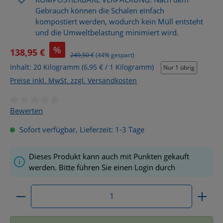
Gebrauch können die Schalen einfach
kompostiert werden, wodurch kein Müll entsteht
und die Umweltbelastung minimiert wird.
%
138,95 €
Regulärer Preis:
249,50 €
(44% gespart)
Inhalt:
20 Kilogramm
(6,95 € / 1 Kilogramm)
Nur 1 übrig
Preise inkl. MwSt. zzgl. Versandkosten
Durchschnittliche Bewertung von 0 von 5 Sternen
Bewerten
Sofort verfügbar, Lieferzeit: 1-3 Tage
Dieses Produkt kann auch mit Punkten gekauft
werden. Bitte führen Sie einen Login durch
Produkt Anzahl: Gib den gewünschten Wert ein ode