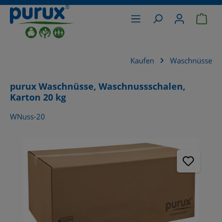
War
alt springen
Kaufen
Waschnüsse
purux Waschnüsse, Waschnussschalen,
Karton 20 kg
WNuss-20
Bildergalerie überspringen