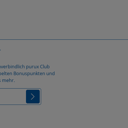
r
nverbindlich purux Club
oppelten Bonuspunkten und
s mehr.
resse*
der sind
ungen
zur Kenntnis
d bin mit ihnen