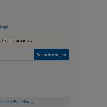
n 5 Sternen
 Tage
ikel lieferbar ist.
Benachrichtigen
r diese Bestellung