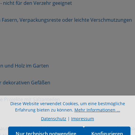
 nicht für den Verzehr geeignet
 Fasern, Verpackungsreste oder leichte Verschmutzungen
en und Holz im Garten
r dekorativen Gefäßen
 Projekte mit Salzanteilen
Diese Website verwendet Cookies, um eine bestmögliche
Erfahrung bieten zu können.
Mehr Informationen ...
Datenschutz
|
Impressum
aum und wird nach dem Umverpacken in einem stabilen Sack
Nur technisch notwendige
Konfigurieren