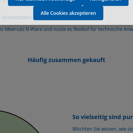
 Abfall vermieden und Ressourcen geschont.
Alle Cookies akzeptieren
g einsetzen
es Meersalz B-Ware und nutze es flexibel für technische An
Häufig zusammen gekauft
So vielseitig sind p
Möchten Sie wissen, wie sic