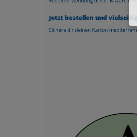
Weiterverwendung dieser B-Ware wird
Jetzt bestellen und vielseiti
Sichere dir deinen Karton mediterran