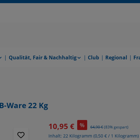
Qualität, Fair & Nachhaltig
Club
Regional
Fr
 B-Ware 22 Kg
10,95 €
%
Regulärer Preis:
64,90 €
(83% gespart)
Inhalt:
22 Kilogramm
(0,50 € / 1 Kilogramm)