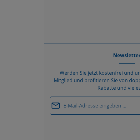
Newslette
Werden Sie jetzt kostenfrei und u
Mitglied und profitieren Sie von d
Rabatte und viele
E-Mail-Ad
Datenschutz
Die mit einem Stern (*) markierten Fel
Ich habe die
Datenschutzbestimm
Pflichtfelder.
genommen und die
AGB
gelesen un