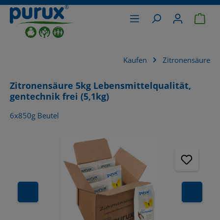
War
alt springen
Kaufen
Zitronensäure
Zitronensäure 5kg Lebensmittelqualität,
gentechnik frei (5,1kg)
6x850g Beutel
Bildergalerie überspringen