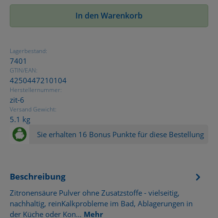
In den Warenkorb
Lagerbestand:
7401
GTIN/EAN:
4250447210104
Herstellernummer:
zit-6
Versand Gewicht:
5.1 kg
Sie erhalten 16 Bonus Punkte für diese Bestellung
Beschreibung
Zitronensäure Pulver ohne Zusatzstoffe - vielseitig,
nachhaltig, reinKalkprobleme im Bad, Ablagerungen in
der Küche oder Kon…
Mehr