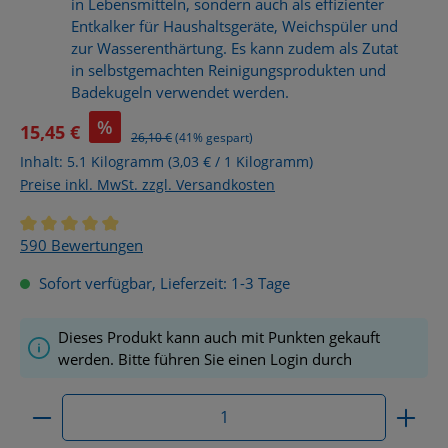
in Lebensmitteln, sondern auch als effizienter
Entkalker für Haushaltsgeräte, Weichspüler und
zur Wasserenthärtung. Es kann zudem als Zutat
in selbstgemachten Reinigungsprodukten und
Badekugeln verwendet werden.
%
15,45 €
Regulärer Preis:
26,10 €
(41% gespart)
Inhalt:
5.1 Kilogramm
(3,03 € / 1 Kilogramm)
Preise inkl. MwSt. zzgl. Versandkosten
Durchschnittliche Bewertung von 4.9 von 5 Sternen
590 Bewertungen
Sofort verfügbar, Lieferzeit: 1-3 Tage
Dieses Produkt kann auch mit Punkten gekauft
werden. Bitte führen Sie einen Login durch
Produkt Anzahl: Gib den gewünschten Wert ein ode