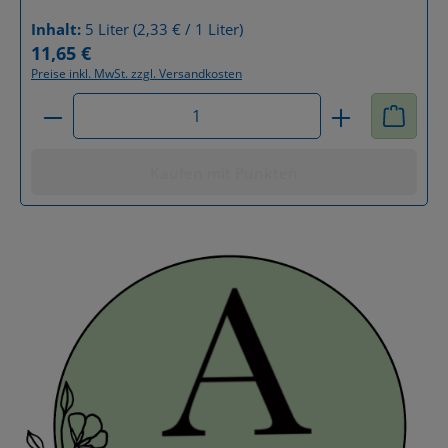
Inhalt:
5 Liter
(2,33 € / 1 Liter)
11,65 €
Regulärer Preis:
Preise inkl. MwSt. zzgl. Versandkosten
Produkt Anzahl: Gib den gewünschten Wert ein od
Kaufen mit Punkten