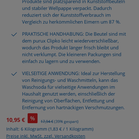
Produkte sind platzsparend in Kunststoffbeuteln
und stabiler Wellpappe verpackt. Dadurch
reduziert sich der Kunststoffverbrauch im
Vergleich zu herkömmlichen Eimern um 87 %.
PRAKTISCHE HANDHABUNG: Die Beutel sind mit
dem purux Clipko leicht wiederverschließbar,
wodurch das Produkt länger frisch bleibt und
nicht verklumpt. Die kleineren Packungen sind
einfach zu lagern und zu verwenden.
VIELSEITIGE ANWENDUNG: Ideal zur Herstellung
von Reinigungs- und Waschmitteln, kann das
Waschsoda für vielseitige Anwendungen im
Haushalt genutzt werden, einschließlich der
Reinigung von Oberflächen, Entfettung und
Entfernung von hartnäckigen Verschmutzungen.
%
10,95 €
Regulärer Preis:
17,94 €
(39% gespart)
Inhalt:
6 Kilogramm
(1,83 € / 1 Kilogramm)
Preise inkl. MwSt. zzgl. Versandkosten