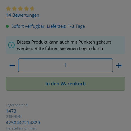
Durchschnittliche Bewertung von 4.8 von 5 Sternen
14 Bewertungen
Sofort verfügbar, Lieferzeit: 1-3 Tage
Dieses Produkt kann auch mit Punkten gekauft
werden. Bitte führen Sie einen Login durch
Produkt Anzahl: Gib den gewünschten Wert ein ode
In den Warenkorb
Lagerbestand:
1473
GTIN/EAN:
4250447214829
Herstellernummer: