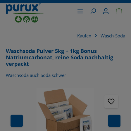
War
alt springen
Kaufen
Wasch-Soda
Waschsoda Pulver 5kg + 1kg Bonus
Natriumcarbonat, reine Soda nachhaltig
verpackt
Waschsoda auch Soda schwer
Bildergalerie überspringen