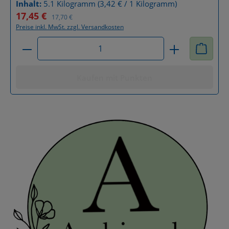
Inhalt:
5.1 Kilogramm
(3,42 € / 1 Kilogramm)
17,45 €
Verkaufspreis:
Regulärer Preis:
17,70 €
Preise inkl. MwSt. zzgl. Versandkosten
Produkt Anzahl: Gib den gewünschten Wert ein od
Kaufen mit Punkten